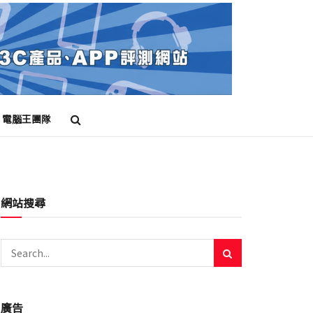
電腦王團隊
網站搜尋
廣告