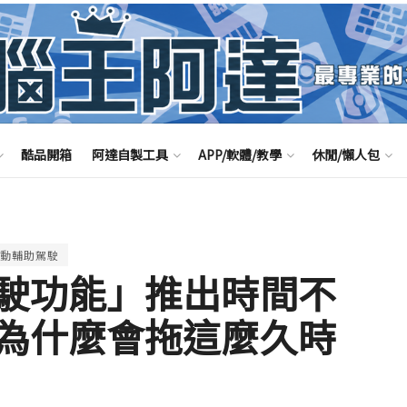
酷品開箱
阿達自製工具
APP/軟體/教學
休閒/懶人包
動輔助駕駛
駛功能」推出時間不
為什麼會拖這麼久時