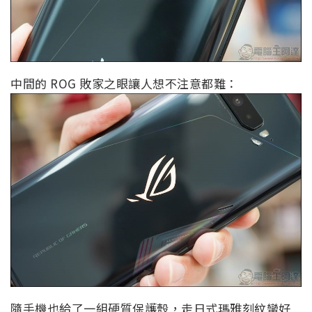
中間的 ROG 敗家之眼讓人想不注意都難：
隨手機也給了一組硬質保護殼，走日式瑪雅刻紋蠻好