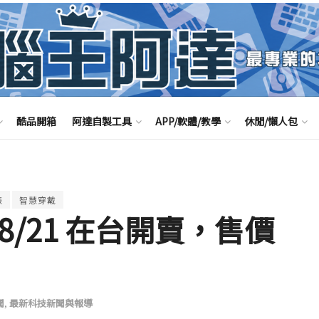
酷品開箱
阿達自製工具
APP/軟體/教學
休閒/懶人包
錶
智慧穿戴
於 8/21 在台開賣，售價
聞
,
最新科技新聞與報導