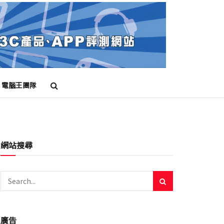
電腦王團隊
網站搜尋
廣告