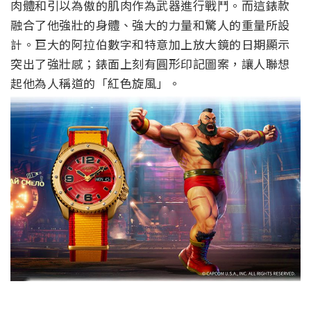
肉體和引以為傲的肌肉作為武器進行戰鬥。而這錶款
融合了他強壯的身體、強大的力量和驚人的重量所設
計。巨大的
阿拉伯數字和特意加上放大鏡的日期顯示
突出了強壯感；錶面上刻有圓形印記圖案，讓人聯想
起他為人稱道的「紅色旋風」。