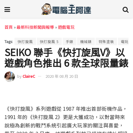
首頁
»
最新科技新聞與報導
»
遊戲電玩
Tags:
快打旋風
快打旋風 5
手錶
機械錶
特殊塗裝
電玩遊
SEIKO 聯手《快打旋風V》以
遊戲角色推出 6 款全球限量錶
by
ClaireC
2020 年 08 月 20 日
《快打旋風》系列遊戲從 1987 年推出首部街機作品，
1991 年的《快打旋風 2》更是大獲成功，以對當時來
說極為創新的戰鬥系統引起廣大玩家的關注與喜愛，