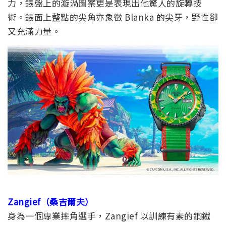
力，錶盤上的漩渦圖案更是表現出他驚人的旋轉技
術。錶面上整點的尖角亦象徵 Blanka 的尖牙，野性卻
又充滿力量。
Zangief（桑吉爾夫）
身為一個專業摔角選手，Zangief 以
訓練有素的鋼鐵