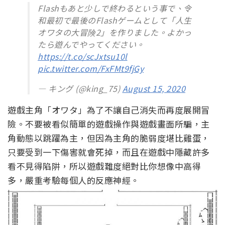
Flashもあと少しで終わるという事で、令
和最初で最後のFlashゲームとして「人生
オワタの大冒険2」を作りました。よかっ
たら遊んでやってください。
https://t.co/scJxtsu10l
pic.twitter.com/FxFMt9fjGy
— キング (@king_75)
August 15, 2020
遊戲主角「オワタ」為了不讓自己消失而再度展開冒
險。不要被看似簡單的遊戲操作與遊戲畫面所騙，主
角動態以跳躍為主，但因為主角的脆弱度堪比雞蛋，
只要受到一下傷害就會死掉，而且在遊戲中隱藏許多
看不見得陷阱，所以遊戲難度絕對比你想像中高得
多，嚴重考驗每個人的反應神經。