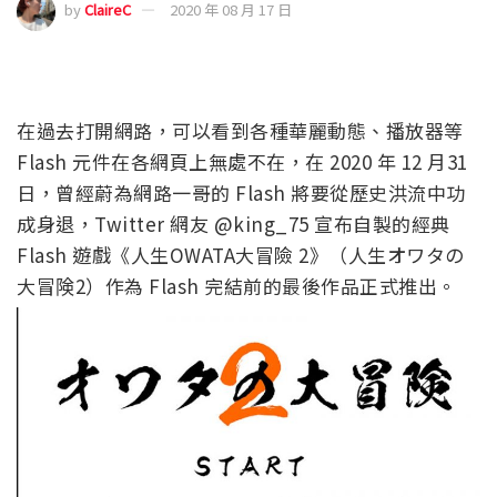
by
ClaireC
2020 年 08 月 17 日
在過去打開網路，可以看到各種華麗動態、播放器等
Flash 元件在各網頁上無處不在，在 2020 年 12 月31
日，曾經蔚為網路一哥的 Flash 將要從歷史洪流中功
成身退，Twitter 網友 @king_75 宣布自製的經典
Flash 遊戲《人生OWATA大冒險 2》（人生オワタの
大冒険2）作為 Flash 完結前的最後作品正式推出。