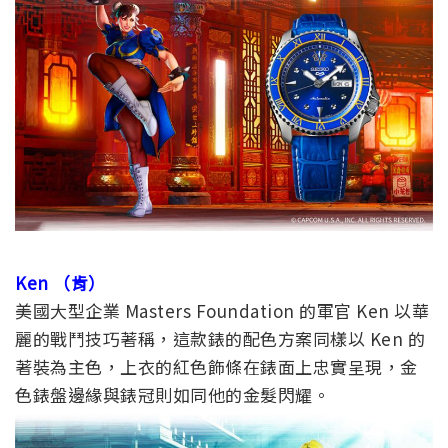
Ken （肯）
美國大型企業 Masters Foundation 的軍官 Ken 以華
麗的戰鬥技巧著稱，這款錶的配色方案同樣以 Ken 的
著裝為主色，上衣的紅色飾條在錶面上忠實呈現，金
色錶盤邊緣與錶冠則如同他的金髮閃耀。