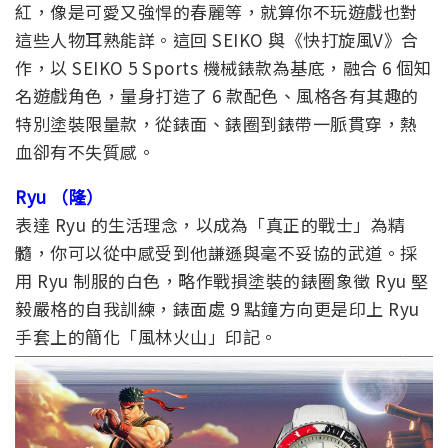
紅，像是可愛又強悍的春麗等，就算你不玩遊戲也對
這些人物耳熟能詳。這回 SEIKO 與《快打旋風V》合
作，以 SEIKO 5 Sports 機械錶款為基底，融合 6 個知
名遊戲角色，量身打造了 6 款配色、風格各有其趣的
特別塗裝限量款，從錶面、錶圈到錶帶一脈貫穿，熱
血卻有不失質感。
Ryu （隆）
表達 Ryu 的生活理念，以成為「真正的戰士」為精
髓，你可以從中感受到他謙遜與毫不妥協的武道。採
用 Ryu 制服的白色，略作戰損塗裝的錶圈象徵 Ryu 堅
毅嚴格的自我訓練，錶面處 9 點鐘方向更是印上 Ryu
手套上的簡化「風林火山」印記。