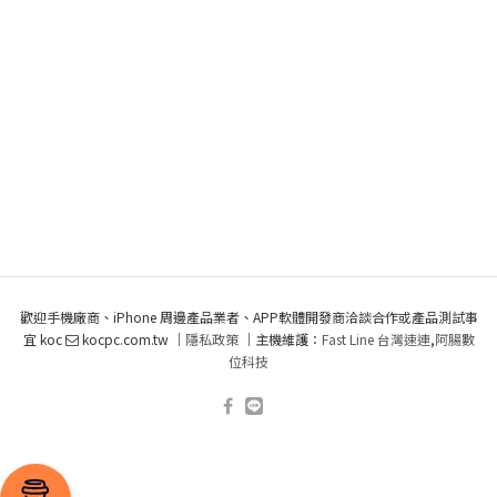
歡迎手機廠商、iPhone 周邊產品業者、APP軟體開發商洽談合作或產品測試事
宜 koc
kocpc.com.tw ｜
隱私政策
｜主機維護：
Fast Line 台灣速連
,
阿腸數
位科技