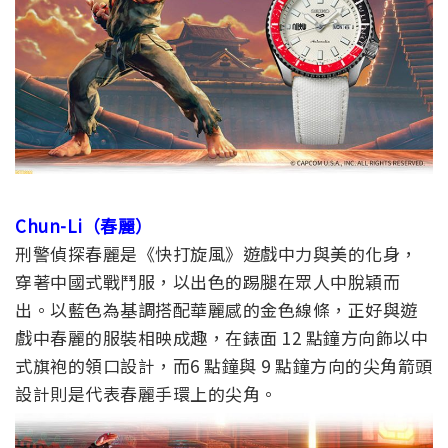
Chun-Li（春麗）
刑警偵探春麗是《快打旋風》遊戲中力與美的化身，
穿著中國式戰鬥服，以出色的踢腿在眾人中脫穎而
出。以藍色為基調搭配華麗感的金色線條，正好與遊
戲中春麗的服裝相映成趣，在錶面 12 點鐘方向飾以中
式旗袍的領口設計，而6 點鐘與 9 點鐘方向的尖角箭頭
設計則是代表春麗手環上的尖角。