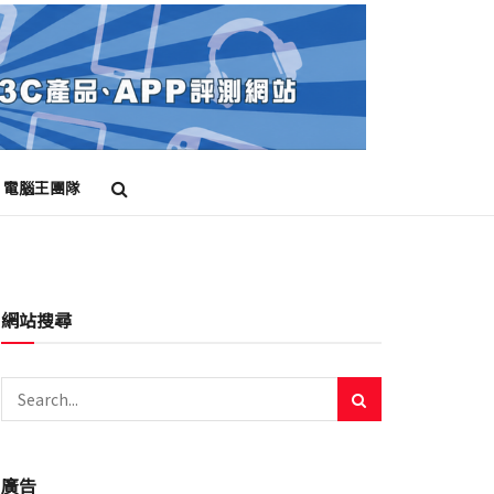
電腦王團隊
網站搜尋
廣告