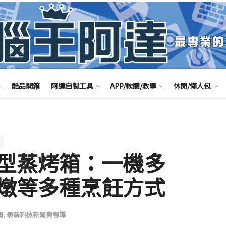
酷品開箱
阿達自製工具
APP/軟體/教學
休閒/懶人包
型蒸烤箱：一機多
燉等多種烹飪方式
聞
,
最新科技新聞與報導