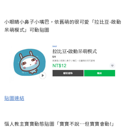
小眼睛小鼻子小嘴巴，依舊萌的很可愛「拉比豆-啟動
呆萌模式」可動貼圖
貼圖連結
惱人教主寶寶動態貼圖「寶寶不說…但寶寶會動!」