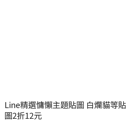
Line精選慵懶主題貼圖 白爛貓等貼
圖2折12元