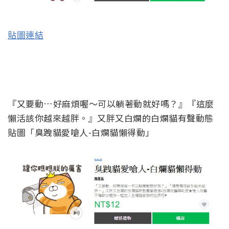
貼圖連結
『又要動…好麻煩喔～可以躺著動就好嗎？』『這麼
懶活該你越來越胖。』又胖又白爛的白爛貓有聲動態
貼圖「臭跩貓愛嗆人-白爛貓懶得動」