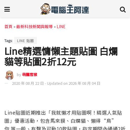
首頁
»
最新科技新聞與報導
»
LINE
Tags:
LINE 貼圖
Line精選慵懶主題貼圖 白爛
貓等貼圖2折12元
by
萌朧雪猴
2020 年 08 月 22 日 - Updated on 2026 年 08 月 04 日
Line貼圖近期推出「我就懶才用貼圖啊！精選人氣貼
圖」優惠活動，包含馬來貘、白爛貓、懶得“鳥”
你 等一般、有聲及可動10款貼圖，指定期間內通通2折