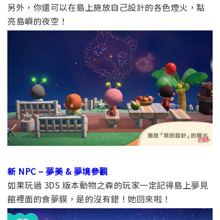
另外，你還可以在島上施放自己設計的各色煙火，點
亮島嶼的夜空！
新 NPC – 夢美 & 夢境參觀
如果玩過 3DS 版本動物之森的玩家一定記得島上夢見
館裡面的食夢貘，是的沒有錯！她回來啦！