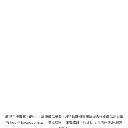
歡迎手機廠商、iPhone 周邊產品業者、APP軟體開發商洽談合作或產品測試事
宜 koc
kocpc.com.tw ｜
隱私政策
｜主機維護：
Fast Line 台灣速連
,
阿腸數
位科技