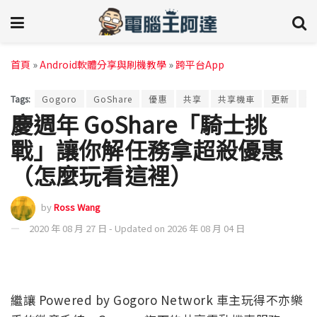
首頁
»
Android軟體分享與刷機教學
»
跨平台App
Tags:
Gogoro
GoShare
優惠
共享
共享機車
更新
端
慶週年 GoShare「騎士挑
戰」讓你解任務拿超殺優惠
（怎麼玩看這裡）
by
Ross Wang
2020 年 08 月 27 日 - Updated on 2026 年 08 月 04 日
繼讓 Powered by Gogoro Network 車主玩得不亦樂