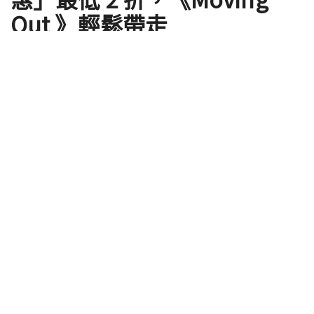
Out 》輕鬆帶走
by
ClaireC
2020 年 08 月 26 日
暑假到了尾聲，大家該玩的遊戲應該也玩得差不多，
是時候該補貨了。往往受到關注的遊戲都是大型發行
商作品，或是 3A 大作等名聲響亮的遊戲，而其他獨立
製作等沒有強硬背景的好遊戲很容易就埋沒在 PS
Store 裡面，這回 PS Store 特推「隱藏佳作優惠」，
即日起至 9/8 ，最低折扣打到 2 折，給這些有如寶藏
般值得珍藏的好遊戲一個機會。