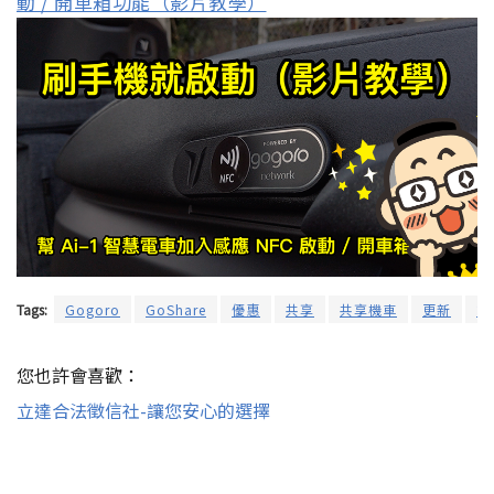
動 / 開車箱功能（影片教學）
Tags:
Gogoro
GoShare
優惠
共享
共享機車
更新
端
您也許會喜歡：
立達合法徵信社-讓您安心的選擇