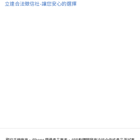
立達合法徵信社-讓您安心的選擇
歡迎手機廠商、iPhone 周邊產品業者、APP軟體開發商洽談合作或產品測試事