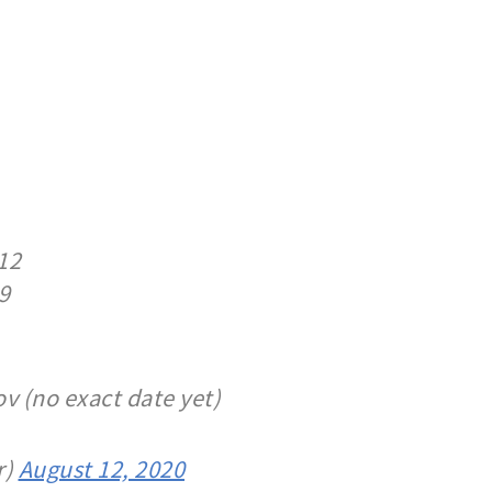
12
9
v (no exact date yet)
r)
August 12, 2020