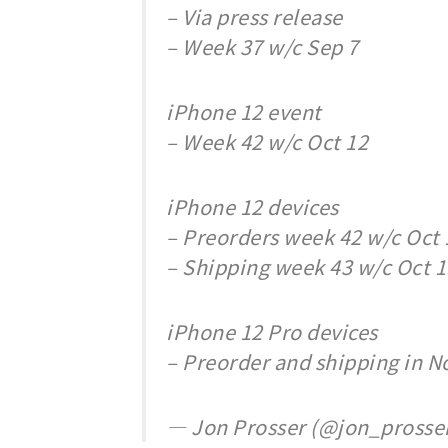
– Via press release
– Week 37 w/c Sep 7
iPhone 12 event
– Week 42 w/c Oct 12
iPhone 12 devices
– Preorders week 42 w/c Oct 
– Shipping week 43 w/c Oct 1
iPhone 12 Pro devices
– Preorder and shipping in No
— Jon Prosser (@jon_prosse