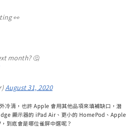
ting 👀
ext month? 🤔
r)
August 31, 2020
子格外冷清，也許 Apple 會用其他品項來填補缺口，潛
e 顯示器的 iPad Air、更小的 HomePod、Apple
e TV，到底會是哪位雀屏中選呢？