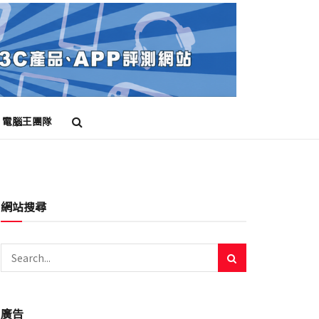
電腦王團隊
網站搜尋
廣告