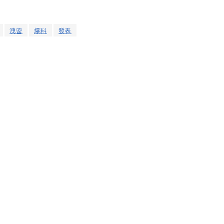
洩密
爆料
發表