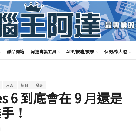
酷品開箱
阿達自製工具
APP/軟體/教學
休閒/懶人包
洩密
爆料
發表
ries 6 到底會在 9 月還是
離手！
聞