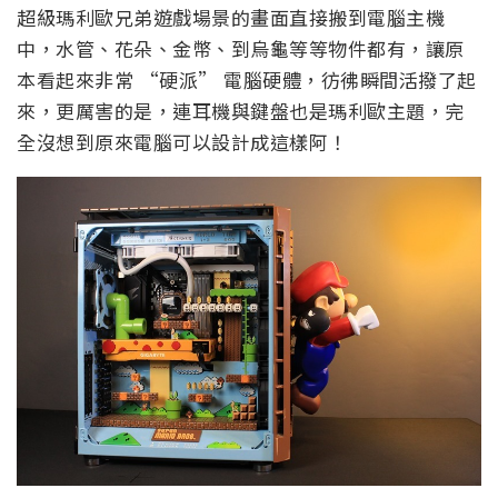
超級瑪利歐兄弟遊戲場景的畫面直接搬到電腦主機
中，水管、花朵、金幣、到烏龜等等物件都有，讓原
本看起來非常 “硬派” 電腦硬體，彷彿瞬間活撥了起
來，更厲害的是，連耳機與鍵盤也是瑪利歐主題，完
全沒想到原來電腦可以設計成這樣阿！