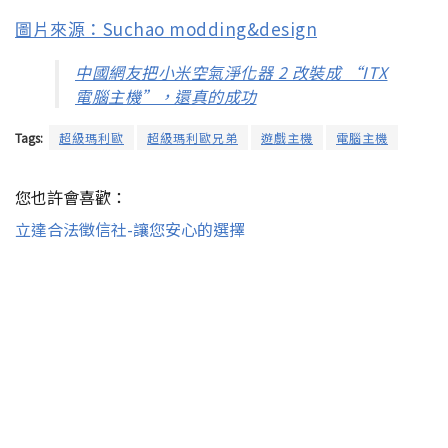
圖片來源：Suchao modding&design
中國網友把小米空氣淨化器 2 改裝成 “ITX
電腦主機”，還真的成功
Tags:
超級瑪利歐
超級瑪利歐兄弟
遊戲主機
電腦主機
您也許會喜歡：
立達合法徵信社-讓您安心的選擇