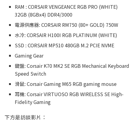
RAM : CORSAIR VENGEANCE RGB PRO (WHITE)
32GB (8GBx4) DDR4/3000
電源供應器: CORSAIR RM750 (80+ GOLD) 750W
水冷: CORSAIR H100I RGB PLATINUM (WHITE)
SSD : CORSAIR MP510 480GB M.2 PCIE NVME
Gaming Gear
鍵盤: Corsair K70 MK2 SE RGB Mechanical Keyboard
Speed Switch
滑鼠: Corsair Gaming M65 RGB gaming mouse
耳機: Corsair VIRTUOSO RGB WIRELESS SE High-
Fidelity Gaming
下方是訪談影片：