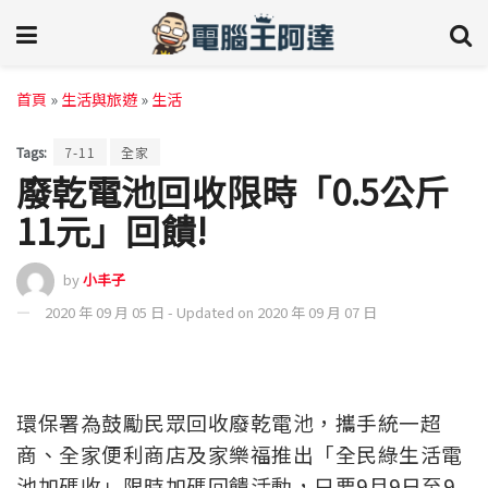
首頁
»
生活與旅遊
»
生活
Tags:
7-11
全家
廢乾電池回收限時「0.5公斤
11元」回饋!
by
小丰子
2020 年 09 月 05 日 - Updated on 2020 年 09 月 07 日
環保署為鼓勵民眾回收廢乾電池，攜手統一超
商、全家便利商店及家樂福推出「全民綠生活電
池加碼收」限時加碼回饋活動，只要9月9日至9