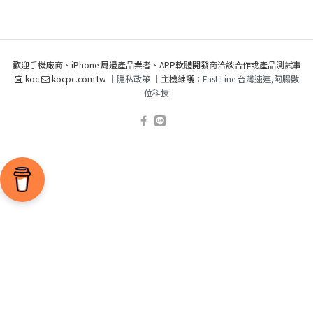
歡迎手機廠商、iPhone 周邊產品業者、APP軟體開發商洽談合作或產品測試事
宜 koc
kocpc.com.tw ｜
隱私政策
｜主機維護：
Fast Line 台灣速連
,
阿腸數
位科技