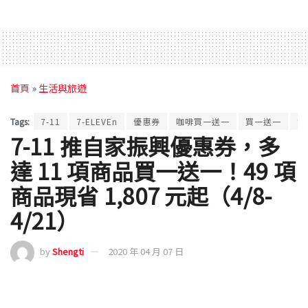
首頁
»
生活與旅遊
Tags:
7-11
7-ELEVEn
優惠券
咖啡買一送一
買一送一
飲
7-11 推自家振興優惠券，多
達 11 項商品買一送一！49 項
商品現省 1,807 元起（4/8-
4/21）
by
Shengti
2020 年 04 月 07 日