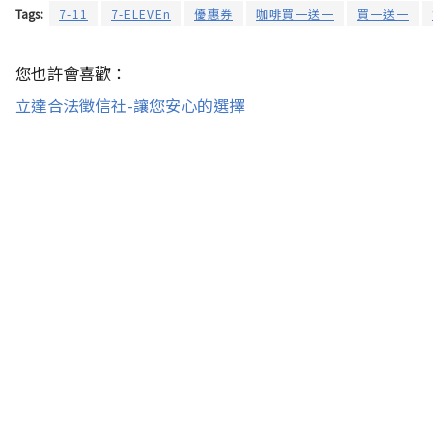
Tags:
7-11
7-ELEVEn
優惠券
咖啡買一送一
買一送一
飲
您也許會喜歡：
立達合法徵信社-讓您安心的選擇