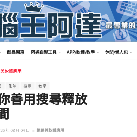
酷品開箱
阿達自製工具
APP/軟體/教學
休閒/懶人包
路與軟體應用
間
刪除
搜尋
教學
你善用搜尋釋放
間
026 年 08 月 04 日
in
網路與軟體應用