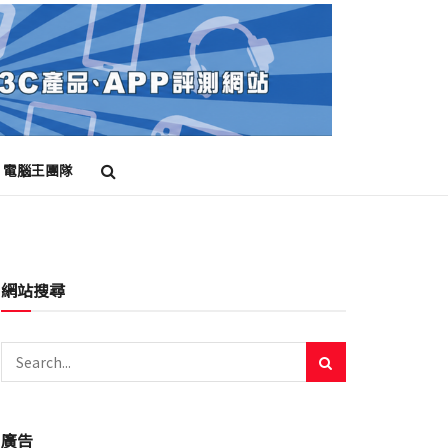
電腦王團隊
網站搜尋
廣告