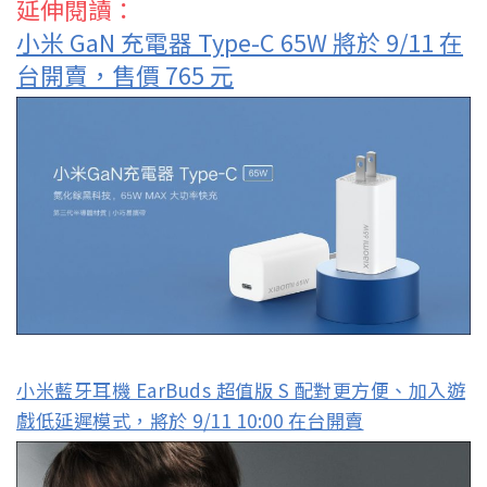
延伸閱讀：
小米 GaN 充電器 Type-C 65W 將於 9/11 在
台開賣，售價 765 元
小米藍牙耳機 EarBuds 超值版 S 配對更方便、加入遊
戲低延遲模式，將於 9/11 10:00 在台開賣