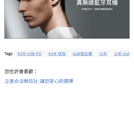
Tags:
65W USB PD
65W 快充
GaN氮化鎵
小米
小米 GaN 
您也許會喜歡：
立達合法徵信社-讓您安心的選擇