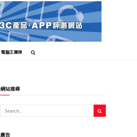
電腦王團隊
網站搜尋
廣告