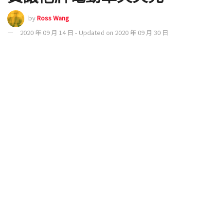
by
Ross Wang
2020 年 09 月 14 日 - Updated on 2020 年 09 月 30 日
應該算是特斯拉車主的超充排隊惡夢現實化。隨著車
賣得越來越好，Tesla Supercharger 快充站的排隊時
間與機率也越來越高。然而，最近有人發現海外的
「他牌」電動車款包括 Volkswagen ID.3、Kia Niro
EV (e-Niro) 甚至是最近針對 Tesla 性能車款來勢洶洶
的 Porsche Taycan，居然都可以「免費充」
Supercharger V3 超充。雖說這絕對會是個 Bug（畢
竟 Tesla 並未開放與他廠合作），但很明顯的在
YouTuber 揭露後，最近應該會有不少他牌的電動車會
去超充站湊熱鬧了吧？繼續閱讀 Tesla V3 超充出大
Bug？免費給他牌電動車爽爽充報導內文。