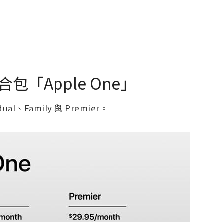
「Apple One」
al、Family 與 Premier。