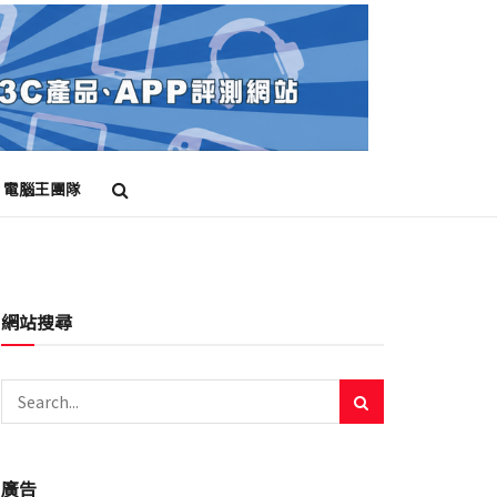
電腦王團隊
網站搜尋
廣告