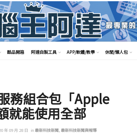
酷品開箱
阿達自製工具
APP/軟體/教學
休閒/懶人包
務組合包「Apple
金額就能使用全部
20 年 09 月 28 日
in
最新科技新聞
,
最新科技新聞與報導