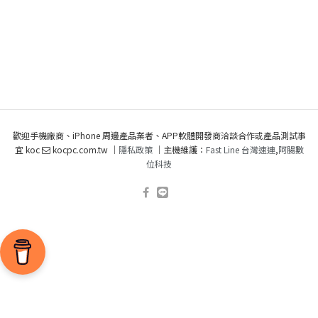
歡迎手機廠商、iPhone 周邊產品業者、APP軟體開發商洽談合作或產品測試事
宜 koc
kocpc.com.tw ｜
隱私政策
｜主機維護：
Fast Line 台灣速連
,
阿腸數
位科技