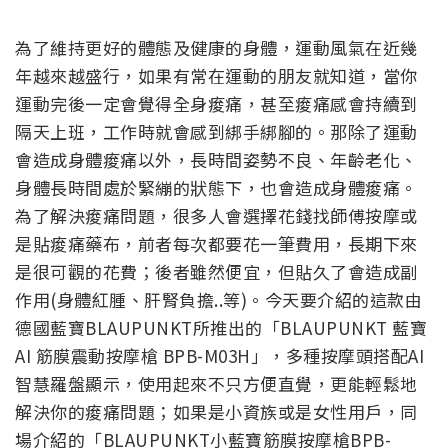
為了維持更好的體態及健康的身體，運動風氣在近幾
年越來越盛行，如果有常在運動的朋友就知道，當你
運動完後一定會覺得全身痠痛，甚至痠痛感會持續到
隔天上班，工作時就會感到綁手綁腳的。那除了運動
會造成身體痠痛以外，長時間姿勢不良、年齡老化、
身體長時間處於緊繃的狀態下，也會造成身體痠痛。
為了解決痠痛問題，很多人會選擇花錢找師傅按摩或
是貼痠痛藥布，前者每次都要花一筆費用，長期下來
是很可觀的花費；後者雖然便宜，但貼久了會造成副
作用(身體紅腫、肝腎負擔..等)。今天要介紹的這款由
德國藍寶BLAUPUNKT所推出的「BLAUPUNKT 藍寶
AI 筋膜震動按摩槍 BPB-M03H」，多種按摩頭搭配AI
智慧羅盤顯示，使用起來不只方便直覺，更能輕鬆地
解決你的痠痛問題；如果是小資族或是女性用戶，同
場介紹的「BLAUPUNKT小藍寶筋膜按摩槍BPB-