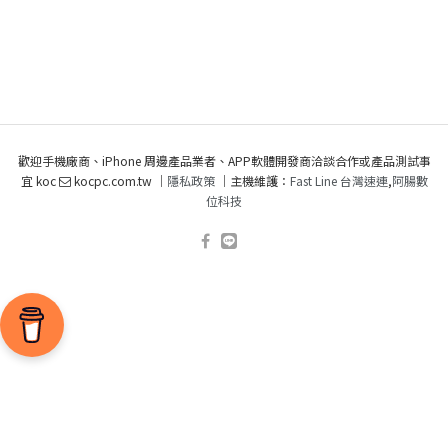
歡迎手機廠商、iPhone 周邊產品業者、APP軟體開發商洽談合作或產品測試事
宜 koc
kocpc.com.tw ｜
隱私政策
｜主機維護：
Fast Line 台灣速連
,
阿腸數
位科技