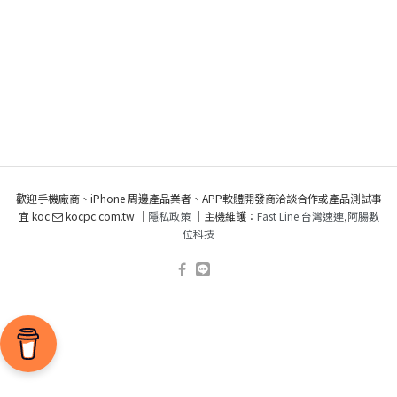
歡迎手機廠商、iPhone 周邊產品業者、APP軟體開發商洽談合作或產品測試事
宜 koc
kocpc.com.tw ｜
隱私政策
｜主機維護：
Fast Line 台灣速連
,
阿腸數
位科技