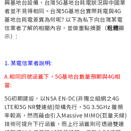
興基地台設備，台灣5G基地台耗電狀況與中國業
者並不見得相同。台灣5G基地台實際耗電與4G
基地台耗電差異為何呢? 以下為私下向台灣某電
信業者了解的相關內容，並做重點摘要（
粗體
顯
示）:
1. 某電信業者說明:
A.相同訊號涵蓋下，5G基地台數量預期與4G相
當:
5G初期建設，以NSA EN-DC(非獨立組網之4G
LTE和5G NR雙連結)架構先行，5G 3.5GHz 雖頻
率較高，然而藉由引入Massive MIMO(巨量天線)
技術可提升下行涵蓋，而上行涵蓋則可透過雙連