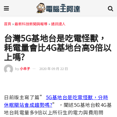
首頁
»
最新科技新聞與報導
»
通訊達人
台灣5G基地台是吃電怪獸，
耗電量會比4G基地台高9倍以
上嗎?
by
小丰子
2020 年 09 月 22 日
日前版主寫了篇”
5G基地台是吃電怪獸，分時
休眠關站會成趨勢嗎?
” ，闡述5G基地台較4G基
地台耗電量多9倍以上所衍生的電力與費用問