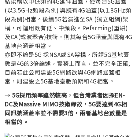
結架構以中低頻的4G延伸涵蓋，使每台5G涵蓋
(以3.5GHz頻段為例) 與既有4G涵蓋(以1.8GHz頻
段為例)相當。後續5G若演進至SA (獨立組網)架
構，可運用既有低、中頻段。Refarming(重耕)
及CA(載波聚合)技術，則其每台5G涵蓋與既有4G
基地台涵蓋相當。
亦即不論是5G 採NSA或SA架構，所謂5G基地臺
數是4G的3倍論述，實務上而言，並不完全正確;
目前若此公司建設5G網路欲與4G網路涵蓋相
當，則建設之5G基地臺數預期和4G相當。
→
5G採用頻率雖然較高，但台灣業者因採EN-
DC及Massive MIMO技術緣故，5G要達到4G相
同訊號涵蓋率並不需要3倍，兩者基地台數量是
相當的。