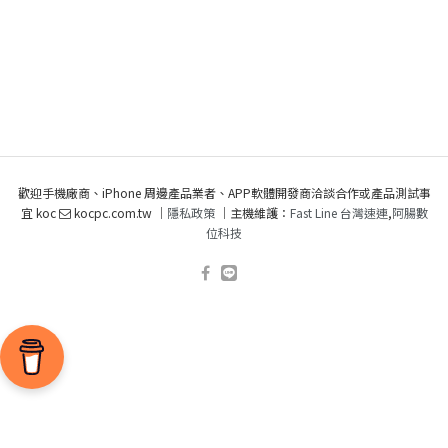
歡迎手機廠商、iPhone 周邊產品業者、APP軟體開發商洽談合作或產品測試事
宜 koc
kocpc.com.tw ｜
隱私政策
｜主機維護：
Fast Line 台灣速連
,
阿腸數
位科技