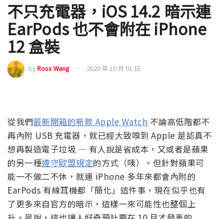
不只充電器，iOS 14.2 暗示連
EarPods 也不會附在 iPhone
12 盒裝
by
Ross Wang
2020 年 10 月 01 日
從我們
最新開箱的新款 Apple Watch
不論高低階都不
再內附 USB 充電器，就已經大致嗅到 Apple 是認真不
想再製造電子垃圾 — 有人說是省成本，又或者是蘋果
的另一種
遵守歐盟規定
的方式（咦）。但針對蘋果可
能一不做二不休，就連 iPhone 多年來都會內附的
EarPods 有線耳機都「簡化」這件事，現在似乎也有
了更多來自官方的暗示，這樣一來可能性也整個上
升。是說，這也讓人好奇預計要在 10 月才發表的