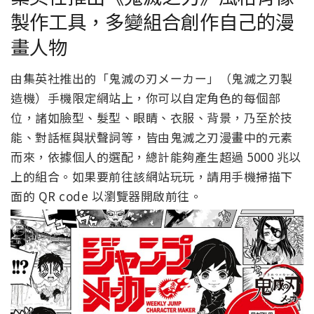
製作工具，多變組合創作自己的漫
畫人物
由集英社推出的「鬼滅の刃メーカー」（鬼滅之刃製
造機）手機限定網站上，你可以自定角色的每個部
位，諸如臉型、髮型、眼睛、衣服、背景，乃至於技
能、對話框與狀聲詞等，皆由鬼滅之刃漫畫中的元素
而來，依據個人的選配，總計能夠產生超過 5000 兆以
上的組合。如果要前往該網站玩玩，請用手機掃描下
面的 QR code 以瀏覽器開啟前往。