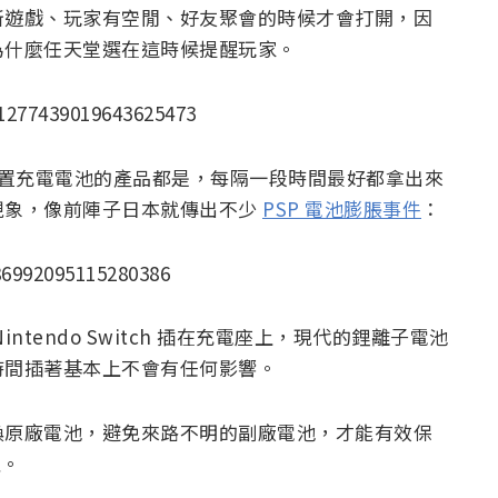
新遊戲、玩家有空閒、好友聚會的時候才會打開，因
為什麼任天堂選在這時候提醒玩家。
/1277439019643625473
其他有內置充電電池的產品都是，每隔一段時間最好都拿出來
現象，像前陣子日本就傳出不少
PSP 電池膨脹事件
：
86992095115280386
tendo Switch 插在充電座上，現代的鋰離子電池
時間插著基本上不會有任何影響。
換原廠電池，避免來路不明的副廠電池，才能有效保
性。