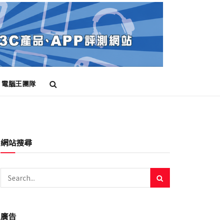
電腦王團隊
網站搜尋
廣告