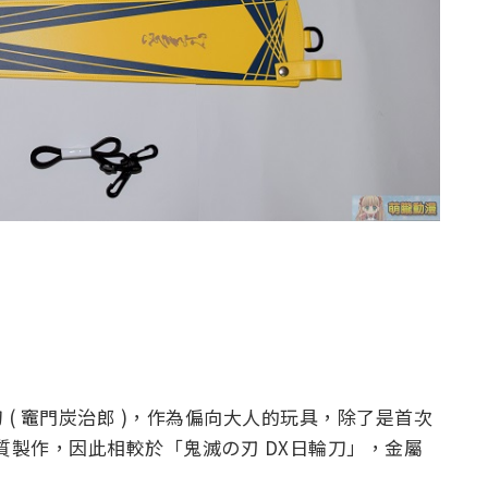
輪刀 ( 竈門炭治郎 )，作為偏向大人的玩具，除了是首次
材質製作，因此相較於「鬼滅の刃 DX日輪刀」，金屬