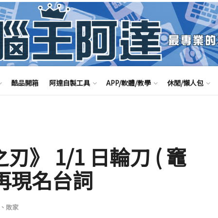
酷品開箱
阿達自製工具
APP/軟體/教學
休閒/懶人包
刃》 1/1 日輪刀 ( 竈
聲再現名台詞
、敗家