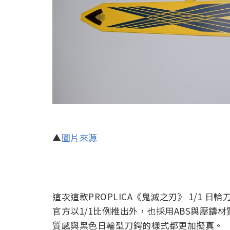
▲
圖片來源
這次這款PROPLICA《鬼滅之刃》 1/1 日
官方以1/1比例推出外，也採用ABS與壓鑄
質感與黑色日輪型刀鍔的樣式都更加擬真。