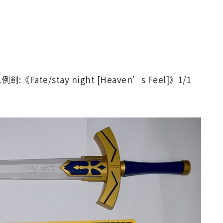
te/stay night [Heaven’s Feel]》1/1