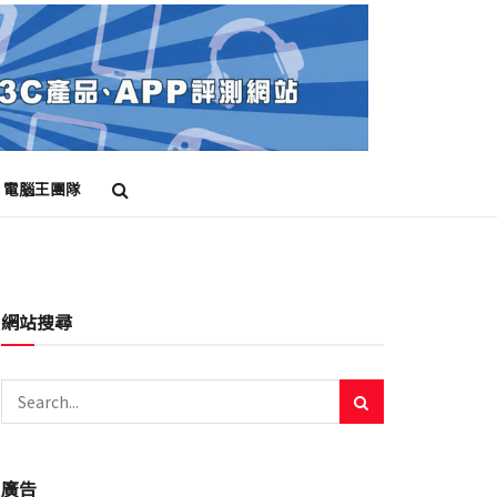
電腦王團隊
網站搜尋
廣告