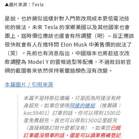
▲圖片來源：Tesla
是說，也許類似這樣針對入門款改用成本更低電池技
術的做法，未來 Tesla 的家鄉美國以及其他國家也會
跟上，屆時價位應該也還會有所調整（吧）– 反正應該
很快就會有人在推特問 Elon Musk 中美售價的說法了
（笑）。先前也有消息指出，中國版本也將趁這次改
款調整為 Model Y 的窗框造型等配備，不過就目前官
網的截圖看來依然保持著鍍鉻顏色沒有改變。
本篇圖片 / 引用來源
本篇不是特斯拉廣編，只是因為阿達沒有終
身超充，如果您使用
阿達的連結
（推薦碼：
koc59401）訂車的話，你可以得到1500公
里免費超充，我也可以得到1500公里超充
（直接網路訂就什麼都沒有）。如果您
已經
訂車還沒領車的話，還是可以請業務補登記