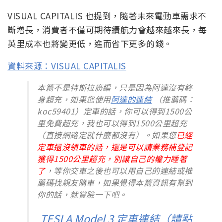
VISUAL CAPITALIS 也提到，隨著未來電動車需求不
斷增長，消費者不僅可期待續航力會越來越來長，每
英里成本也將變更低，進而省下更多的錢。
資料來源：VISUAL CAPITALIS
本篇不是特斯拉廣編，只是因為阿達沒有終
身超充，如果您使用
阿達的連結
（推薦碼：
koc59401）定車的話，你可以得到1500公
里免費超充，我也可以得到1500公里超充
（直接網路定就什麼都沒有）。如果您
已經
定車還沒領車的話，還是可以請業務補登記
獲得1500公里超充，別讓自己的權力睡著
了
，等你交車之後也可以用自己的連結或推
薦碼找親友購車，如果覺得本篇資訊有幫到
你的話，就賞臉一下吧。
TESLA Model 3 定車連結（請點