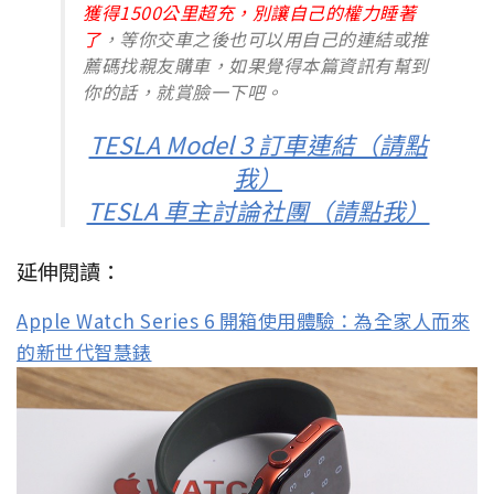
獲得1500公里超充，別讓自己的權力睡著
了
，等你交車之後也可以用自己的連結或推
薦碼找親友購車，如果覺得本篇資訊有幫到
你的話，就賞臉一下吧。
TESLA Model 3 訂車連結（請點
我）
TESLA 車主討論社團（請點我）
延伸閱讀：
Apple Watch Series 6 開箱使用體驗：為全家人而來
的新世代智慧錶