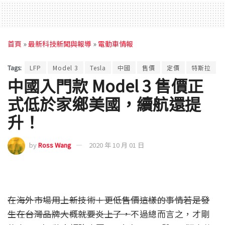
首頁
»
最新科技新聞與報導
»
電動車情報
Tags:
LFP
Model 3
Tesla
中國
售價
定價
特斯拉
中國入門款 Model 3 售價正
式低於家鄉美國，續航還提
升！
by
Ross Wang
2020 年 10 月 01 日
在海外市場用上新技術＋更低售價這樣的事情若是發
生在台灣品牌大概就要炎上了，
不過總而言之，才剛