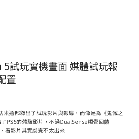
ion 5試玩實機畫面 媒體試玩報
配置
電玩媒體法米通都釋出了試玩影片與報導，而像是為《鬼滅之
S5的體驗影片，不過DualSense觸覺回饋
擬真觸感，看影片其實感覺不太出來。