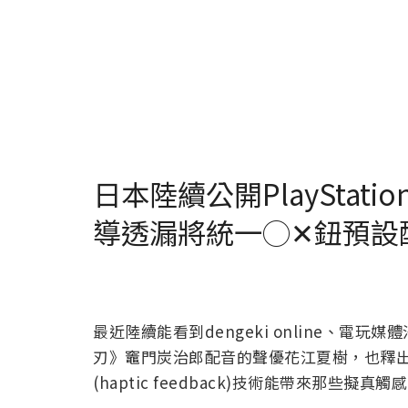
日本陸續公開PlayStat
導透漏將統一◯✕鈕預設
最近陸續能看到dengeki online、
刃》竈門炭治郎配音的聲優花江夏樹，也釋出了P
(haptic feedback)技術能帶來那些