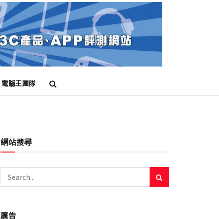
電腦王團隊
網站搜尋
廣告