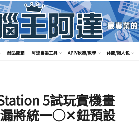
酷品開箱
阿達自製工具
APP/軟體/教學
休閒/懶人包
tation 5試玩實機畫
透漏將統一◯✕鈕預設