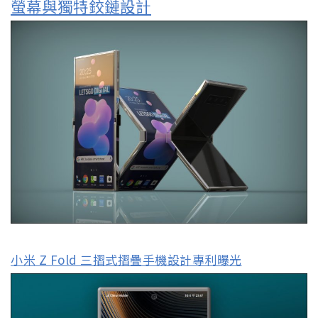
螢幕與獨特鉸鏈設計
小米 Z Fold 三摺式摺疊手機設計專利曝光