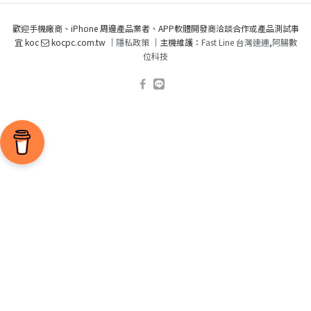
歡迎手機廠商、iPhone 周邊產品業者、APP軟體開發商洽談合作或產品測試事
宜 koc
kocpc.com.tw ｜
隱私政策
｜主機維護：
Fast Line 台灣速連
,
阿腸數
位科技