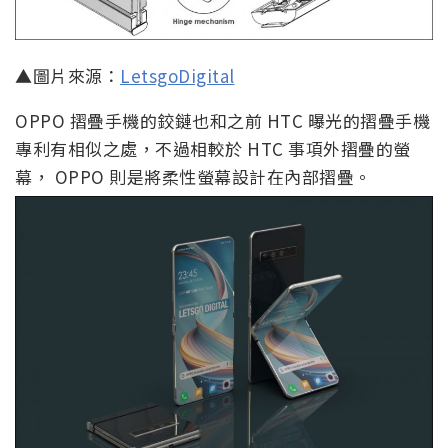
▲圖片來源：
LetsgoDigital
OPPO 摺疊手機的鉸鏈也和之前 HTC 曝光的摺疊手機
專利有相似之處，不過相較於 HTC 事項外摺疊的螢
幕， OPPO 則是將柔性螢幕設計在內部摺疊。