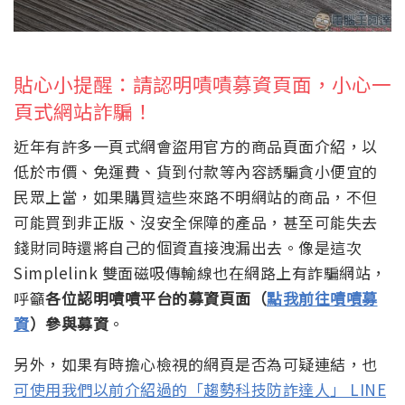
貼心小提醒：請認明嘖嘖募資頁面，小心一
頁式網站詐騙！
近年有許多一頁式網會盜用官方的商品頁面介紹，以
低於市價、免運費、貨到付款等內容誘騙貪小便宜的
民眾上當，如果購買這些來路不明網站的商品，不但
可能買到非正版、沒安全保障的產品，甚至可能失去
錢財同時還將自己的個資直接洩漏出去。像是這次
Simplelink 雙面磁吸傳輸線也在網路上有詐騙網站，
呼籲
各位認明嘖嘖平台的募資頁面（
點我前往嘖嘖募
資
）參與募資
。
另外，如果有時擔心檢視的網頁是否為可疑連結，也
可使用我們以前介紹過的「趨勢科技防詐達人」 LINE