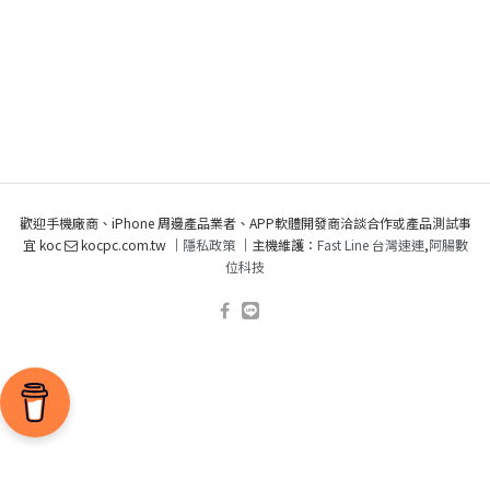
歡迎手機廠商、iPhone 周邊產品業者、APP軟體開發商洽談合作或產品測試事
宜 koc
kocpc.com.tw ｜
隱私政策
｜主機維護：
Fast Line 台灣速連
,
阿腸數
位科技