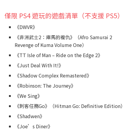
僅限 PS4 遊玩的遊戲清單（不支援 PS5）
《DWVR》
《非洲武士2：庫馬的複仇》（Afro Samurai 2
Revenge of Kuma Volume One）
《TT Isle of Man – Ride on the Edge 2》
《Just Deal With It!》
《Shadow Complex Remastered》
《Robinson: The Journey》
《We Sing》
《刺客任務Go》（Hitman Go: Definitive Edition）
《Shadwen》
《Joe’s Diner》