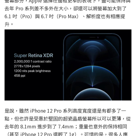
螢幕部分，Apple 選擇在邊框更窄的表現下，盡可能保持與
去年 Pro 系列差不多外在大小，卻還可以將螢幕加大到了
6.1 吋（Pro）與 6.7 吋（Pro Max）、解析度也有相應提
升。
是說，雖然 iPhone 12 Pro 系列高度寬度還是有都多了一
點，但也許是受惠於堅固的超瓷晶盾螢幕所以可以更薄，從
去年的 8.1mm 進步到了 7.4mm；重量也意外的保持相同
（甚至 iPhone 12 Pro 還輕了 1g）。可惜的是，很多人應