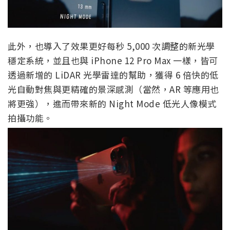
此外，也導入了效果更好每秒 5,000 次調整的新光學
穩定系統，並且也與 iPhone 12 Pro Max 一樣，皆可
透過新增的 LiDAR 光學雷達的幫助，獲得 6 倍快的低
光自動對焦與更精確的景深感測（當然，AR 等應用也
將更強），進而帶來新的 Night Mode 低光人像模式
拍攝功能。