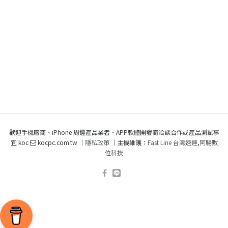
歡迎手機廠商、iPhone 周邊產品業者、APP軟體開發商洽談合作或產品測試事
宜 koc
kocpc.com.tw ｜
隱私政策
｜主機維護：
Fast Line 台灣速連
,
阿腸數
位科技