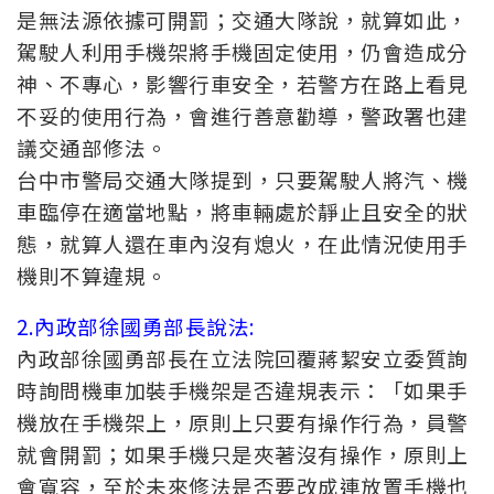
是無法源依據可開罰；交通大隊說，就算如此，
駕駛人利用手機架將手機固定使用，仍會造成分
神、不專心，影響行車安全，若警方在路上看見
不妥的使用行為，會進行善意勸導，警政署也建
議交通部修法。
台中市警局交通大隊提到，只要駕駛人將汽、機
車臨停在適當地點，將車輛處於靜止且安全的狀
態，就算人還在車內沒有熄火，在此情況使用手
機則不算違規。
2.內政部徐國勇部長說法:
內政部徐國勇部長在立法院回覆蔣絜安立委質詢
時詢問機車加裝手機架是否違規表示：「如果手
機放在手機架上，原則上只要有操作行為，員警
就會開罰；如果手機只是夾著沒有操作，原則上
會寬容，至於未來修法是否要改成連放置手機也