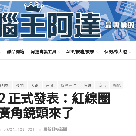
酷品開箱
阿達自製工具
APP/軟體/教學
休閒/懶人包
軸相機
夜拍
大疆
官圖
感光元件
洩漏
流出
錄影
ket 2 正式發表：紅線圈
廣角鏡頭來了
on 2020 年 10 月 20 日
in
最新科技新聞