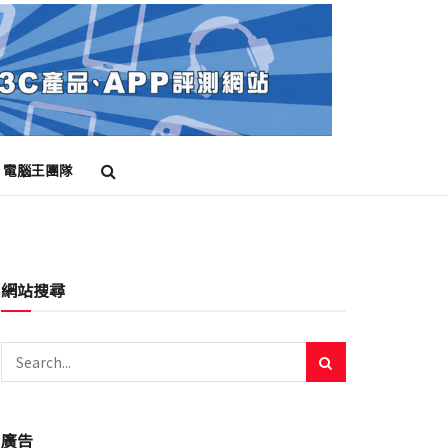
電腦王團隊
網站搜尋
廣告