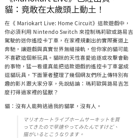
貓：竟敢在太歲頭上動土！
在《 Mariokart Live: Home Circuit》這款遊戲中，
你必須利用 Nintendo Switch 來控制瑪莉歐或路易吉
駕駛的迷你遙控卡丁車，在家裡規劃出的實際賽道上
奔馳，讓遊戲與真實世界無縫接軌，但你家的貓可能
不喜歡這個新玩具。貓咪的天性喜愛追逐或攻擊會動
的事物，猛一看還真能把這款遊戲的遙控卡丁車當成
逗貓玩具，下面筆者整理了幾個網友們所上傳特別有
趣的影片跟大家分享，先說結論：瑪莉歐與路易吉怎
麼打得過家裡的猛獸？
貓：沒有人能夠逃過我的貓掌，沒有人。
マリオカートライブホームサーキットを買
ってきたので早速やってみたんですけど、
猫がいるとこうなります。