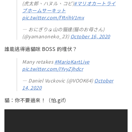
(虎太郎、ハヌル、コピ)
#マリオカートライ
ブホームサーキット
pic.twitter.com/fYtrihV1mx
— おにぎり🍙山の猫達(猫のお母さん)
(@yamanoneko_23)
October 16, 2020
誰能逃得過貓咪 BOSS 的埋伏？
Many retakes
#MarioKartLive
pic.twitter.com/IYvyZjhdcr
— Daniel Vuckovic (@VOOK64)
October
14, 2020
貓：你不要過來！（怕.gif）