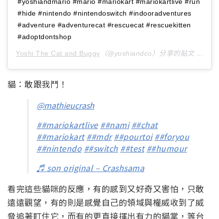
#yoshiandmario #mario #mariokart #mariokartlive #run
#hide #nintendo #nintendoswitch #indooradventures
#adventure #adventurecat #rescuecat #rescuekitten
#adoptdontshop
Yoshi The Cat and Buggy
（@yoshiandco）分享的貼文 於
PDT
貓：敢跟我鬥！
@mathieucrash
##mariokartlive
##nami
##chat
##mariokart
##mdr
##pourtoi
##foryou
##nintendo
##switch
##test
##humour
♬ son original – Crashsama
看完這些貓咪的反應，有的感到又好奇又害怕，只敢
遠遠觀望，有的則是感覺自己的領域與權威收到了威
脅追著盯住它，而有的更直接揮出有力的貓掌，等台