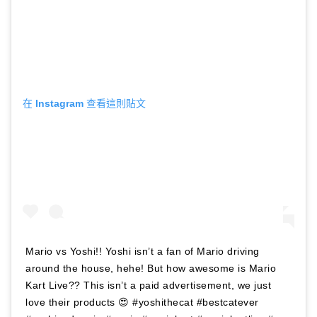
在 Instagram 查看這則貼文
Mario vs Yoshi!! Yoshi isn’t a fan of Mario driving
around the house, hehe! But how awesome is Mario
Kart Live?? This isn’t a paid advertisement, we just
love their products 😍 #yoshithecat #bestcatever