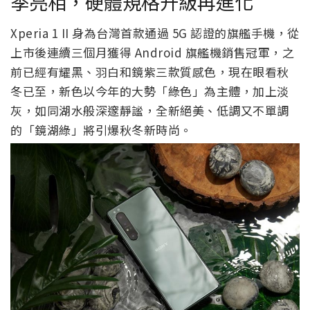
季亮相，硬體規格升級再進化
Xperia 1 II 身為台灣首款通過 5G 認證的旗艦手機，從
上市後連續三個月獲得 Android 旗艦機銷售冠軍，之
前已經有耀黑、羽白和鏡紫三款質感色，現在眼看秋
冬已至，新色以今年的大勢「綠色」為主體，加上淡
灰，如同湖水般深邃靜謐，全新絕美、低調又不單調
的「鏡湖綠」將引爆秋冬新時尚。