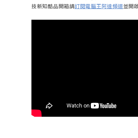
技新知酷品開箱請
訂閱電腦王阿達頻道
並開