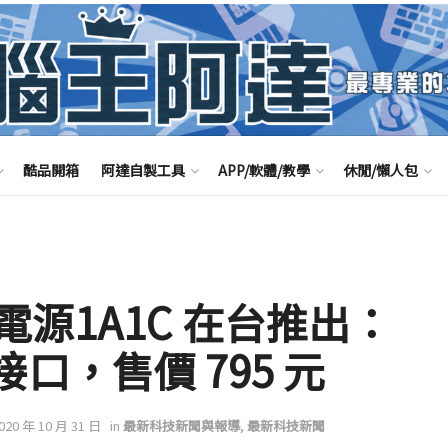
酷品開箱
阿達自製工具
APP/軟體/教學
休閒/懶人包
電源1A1C 在台推出：
C 接口，售價 795 元
2020 年 10 月 31 日
in
最新科技新聞與報導
,
最新科技新聞