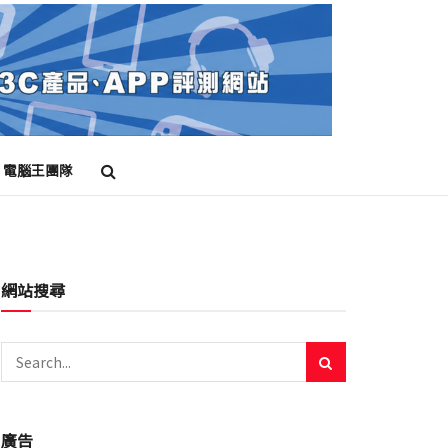
電腦王團隊
網站搜尋
廣告