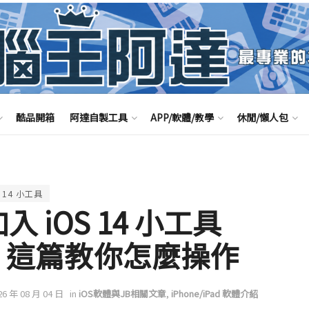
酷品開箱
阿達自製工具
APP/軟體/教學
休閒/懶人包
S 14 小工具
入 iOS 14 小工具
性，這篇教你怎麼操作
26 年 08 月 04 日
in
iOS軟體與JB相關文章
,
iPhone/iPad 軟體介紹