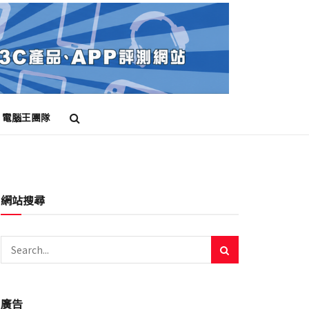
電腦王團隊
網站搜尋
廣告