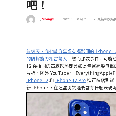
吧！
by
Shengti
2020 年 10 月 25 日
in
最新科技新
前幾天，我們曾分享過有攝影師的 iPhone 12
的防摔能力相當驚人
。然而那次事件，可能也
12 從相同的高處跌落都會如此幸運毫髮無傷
最近，國外 YouTuber「EverythingA
iPhone 12
和
iPhone 12 Pro
進行跌落測試
新 iPhone ，在這些測試過後會有什麼表現