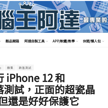
酷品開箱
阿達自製工具
APP/軟體/教學
休閒/懶人包
o
蘋果
跌落測試
iPhone 12 和
ro 跌落測試，正面的超瓷晶
但還是好好保護它