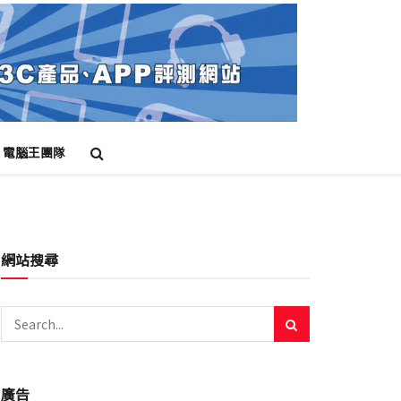
電腦王團隊
網站搜尋
廣告