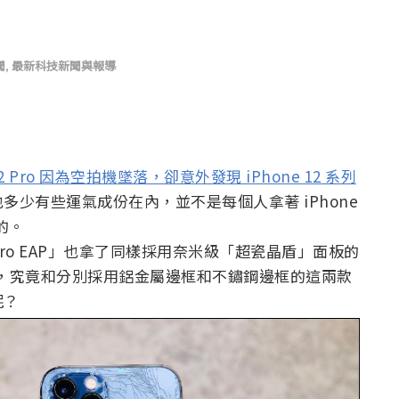
聞
,
最新科技新聞與報導
 Pro 因為空拍機墜落，卻意外發現 iPhone 12 系列
多少有些運氣成份在內，並不是每個人拿著 iPhone
的。
pplePro EAP」也拿了同樣採用奈米級「超瓷晶盾」面板的
，究竟和分別採用鋁金屬邊框和不鏽鋼邊框的這兩款
呢？