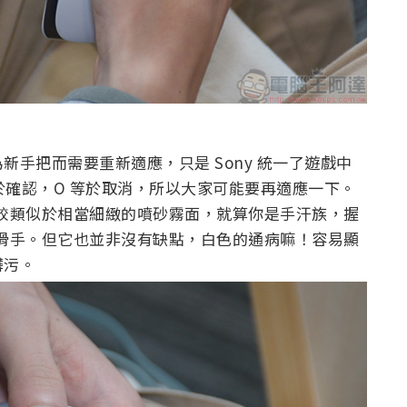
手把而需要重新適應，只是 Sony 統一了遊戲中
於確認，O 等於取消，所以大家可能要再適應一下。
手感比較類似於相當細緻的噴砂霧面，就算你是手汗族，握
，較為不滑手。但它也並非沒有缺點，白色的通病嘛！容易顯
髒污。