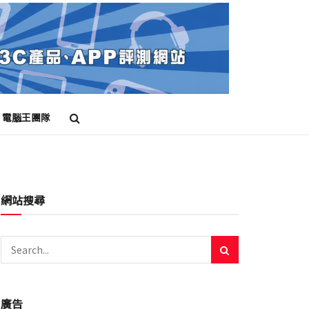
電腦王團隊
網站搜尋
廣告