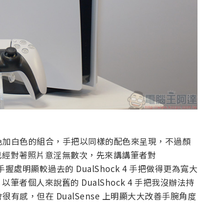
黑色加白色的組合，手把以同樣的配色來呈現，不過顏
已經對著照片意淫無數次，先來講講筆者對
手握處明顯較過去的 DualShock 4 手把做得更為寬大
者個人來說舊的 DualShock 4 手把我沒辦法持
有感，但在 DualSense 上明顯大大改善手腕角度