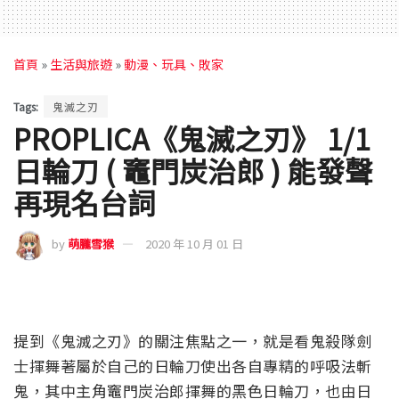
首頁
»
生活與旅遊
»
動漫、玩具、敗家
Tags:
鬼滅之刃
PROPLICA《鬼滅之刃》 1/1
日輪刀 ( 竈門炭治郎 ) 能發聲
再現名台詞
by
萌朧雪猴
2020 年 10 月 01 日
提到《鬼滅之刃》的關注焦點之一，就是看鬼殺隊劍
士揮舞著屬於自己的日輪刀使出各自專精的呼吸法斬
鬼，其中主角竈門炭治郎揮舞的黑色日輪刀，也由日