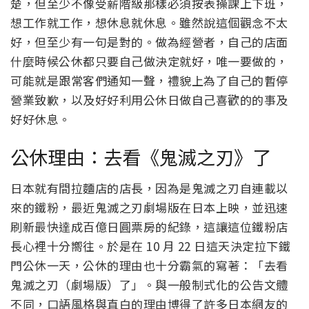
楚，但至少不像受薪階級那樣必須按表操課上下班，
想工作就工作，想休息就休息。雖然說這個觀念不太
好，但至少有一句是對的。做為經營者，自己的店面
什麼時候公休都只要自己做決定就好，唯一要做的，
可能就是跟常客們通知一聲，禮貌上為了自己的暫停
營業致歉，以及好好利用公休日做自己喜歡的的事及
好好休息。
公休理由：去看《鬼滅之刃》了
日本就有間拉麵店的店長，因為是鬼滅之刃自連載以
來的鐵粉，最近鬼滅之刃劇場版在日本上映，並迅速
刷新最快達成百億日圓票房的紀錄，這讓這位鐵粉店
長心裡十分嚮往。於是在 10 月 22 日這天決定拉下鐵
門公休一天，公休的理由也十分霸氣的寫著：「去看
鬼滅之刃（劇場版）了」。與一般制式化的公告文體
不同，口語風格與直白的理由博得了許多日本網友的