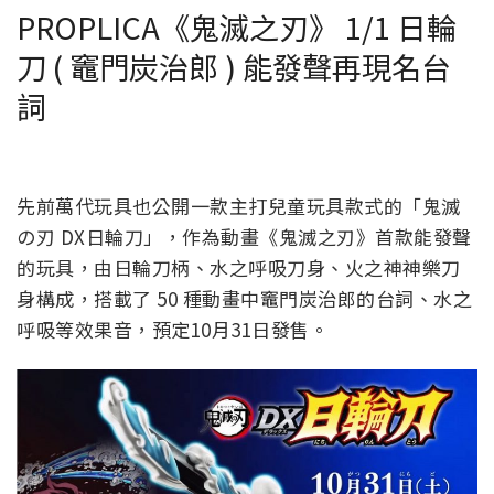
PROPLICA《鬼滅之刃》 1/1 日輪
刀 ( 竈門炭治郎 ) 能發聲再現名台
詞
先前萬代玩具也公開一款主打兒童玩具款式的「鬼滅
の刃 DX日輪刀」，作為動畫《鬼滅之刃》首款能發聲
的玩具，由日輪刀柄、水之呼吸刀身、火之神神樂刀
身構成，搭載了 50 種動畫中竈門炭治郎的台詞、水之
呼吸等效果音，預定10月31日發售。