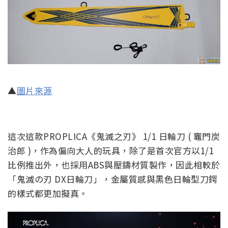
▲
圖片來源
這次這款PROPLICA《鬼滅之刃》 1/1 日輪刀 ( 竈門炭
治郎 )，作為偏向大人的玩具，除了是首次官方以1/1
比例推出外，也採用ABS與壓鑄材質製作，因此相較於
「鬼滅の刃 DX日輪刀」，金屬質感與黑色日輪型刀鍔
的樣式都更加擬真。