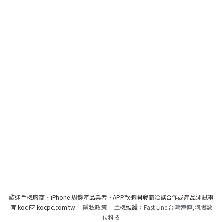
歡迎手機廠商、iPhone 周邊產品業者、APP軟體開發商洽談合作或產品測試事
宜 koc
kocpc.com.tw ｜
隱私政策
｜主機維護：
Fast Line 台灣速連
,
阿腸數
位科技