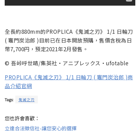
全長約880mm的PROPLICA《鬼滅之刃》 1/1 日輪刀
( 竈門炭治郎 )目前已在日本開放預購，售價含稅為日
幣7,700円，預定2021年2月發售。
© 吾峠呼世晴/集英社・アニプレックス・ufotable
PROPLICA《鬼滅之刃》 1/1 日輪刀 ( 竈門炭治郎 )商
品介紹官網
Tags:
鬼滅之刃
您也許會喜歡：
立達合法徵信社-讓您安心的選擇