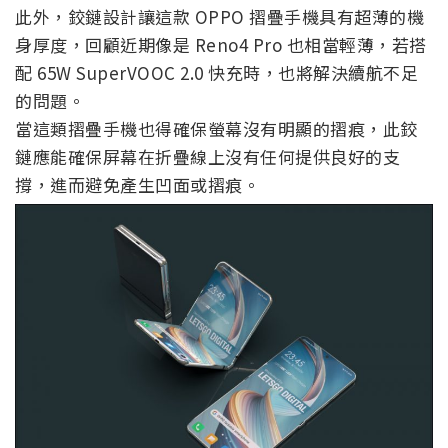
此外，鉸鏈設計讓這款 OPPO 摺疊手機具有超薄的機
身厚度，回顧近期像是 Reno4 Pro 也相當輕薄，若搭
配 65W SuperVOOC 2.0 快充時，也將解決續航不足
的問題。
當這類摺疊手機也得確保螢幕沒有明顯的摺痕，此鉸
鏈應能確保屏幕在折疊線上沒有任何提供良好的支
撐，進而避免產生凹面或摺痕。