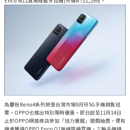
Enco W11真無線藍牙耳機(市價NT$1,299)。
為慶祝Reno4系列榮登台灣市場9月份5G手機銷售冠
軍，OPPO也推出特別限時優惠。即日起至11月14日
止於OPPO網路商店參加「扭力覺醒」遊戲抽獎，便有
機會獲得OPPO Enco Q1無線降噪耳機、三軸手機穩