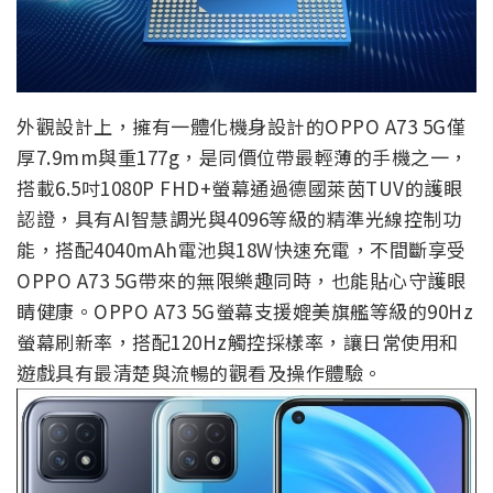
外觀設計上，擁有一體化機身設計的OPPO A73 5G僅
厚7.9mm與重177g，是同價位帶最輕薄的手機之一，
搭載6.5吋1080P FHD+螢幕通過德國萊茵TUV的護眼
認證，具有AI智慧調光與4096等級的精準光線控制功
能，搭配4040mAh電池與18W快速充電，不間斷享受
OPPO A73 5G帶來的無限樂趣同時，也能貼心守護眼
睛健康。OPPO A73 5G螢幕支援媲美旗艦等級的90Hz
螢幕刷新率，搭配120Hz觸控採樣率，讓日常使用和
遊戲具有最清楚與流暢的觀看及操作體驗。