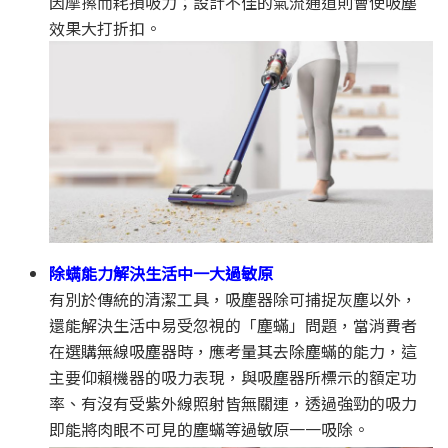
因摩擦而耗損吸力；設計不佳的氣流通道則會使吸塵
效果大打折扣。
除螨能力解決生活中一大過敏原
有別於傳統的清潔工具，吸塵器除可捕捉灰塵以外，
還能解決生活中易受忽視的「塵蟎」問題，當消費者
在選購無線吸塵器時，應考量其去除塵蟎的能力，這
主要仰賴機器的吸力表現，與吸塵器所標示的額定功
率、有沒有受紫外線照射皆無關連，透過強勁的吸力
即能將肉眼不可見的塵蟎等過敏原一一吸除。