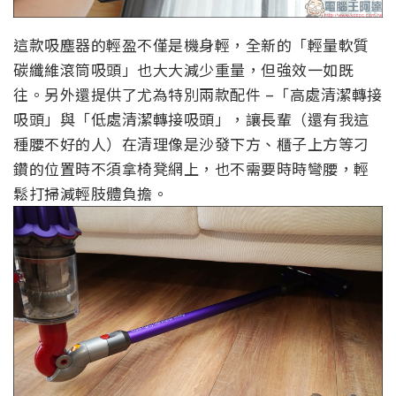
這款吸塵器的輕盈不僅是機身輕，全新的「輕量軟質
碳纖維滾筒吸頭」也大大減少重量，但強效一如既
往。另外還提供了尤為特別兩款配件 –「高處清潔轉接
吸頭」與「低處清潔轉接吸頭」，讓長輩（還有我這
種腰不好的人）在清理像是沙發下方、櫃子上方等刁
鑽的位置時不須拿椅凳網上，也不需要時時彎腰，輕
鬆打掃減輕肢體負擔。