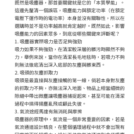
既然是吸塵器，那首要關鍵就是它的「本質學能」。
這邊先釐清一個誤區，吸塵能力與額定功率（在額定
電壓下運作時的電功率）本身並沒有關聯性，所以在
選購時並不是功率越高就肯定越好。既然如此，影響
吸塵能力的因素眾多，到底從哪些關鍵來評斷呢？
1. 吸塵器實際吸力是否足夠強勁
吸力如果不夠強勁，在清潔較深層的髒污時顯然不夠
力，舉例來說，當你在清潔長毛地毯時，若吸力不夠
則無法徹底清出深入底部的灰塵與髒東西。
2. 吸頭的灰塵抓取力
吸頭是最直接與灰塵接觸的第一線，倘若本身對灰塵
的抓取力不夠，亦無法深入地面、物品上相當細微的
隙縫中帶出微塵讓吸塵器捕捉起來，甚至可能在清潔
過程中搞得揚塵亂飛或顧此失彼。
3. 氣流途經馬達有無消耗與摩擦
吸塵器的原理中，氣流是一個非常重要的因素，若是
氣流通道設計精良，在整個循環過程中就不會出現有