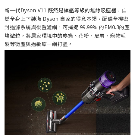
新一代Dyson V11 既然是旗艦等級的無線吸塵器，自
然全身上下裝滿 Dyson 自家的得意本領。配備全機密
封過濾系統與後置濾網，可捕捉 99.99% 的PM0.3的塵
埃微粒，將居家環境中的塵蟎、花粉、皮屑、寵物毛
髮等微塵與過敏原一網打盡。