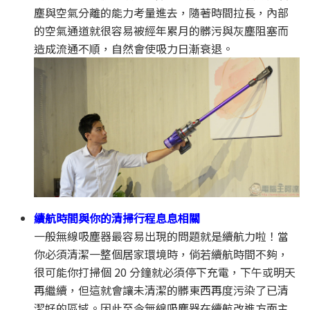
塵與空氣分離的能力考量進去，隨著時間拉長，內部
的空氣通道就很容易被經年累月的髒污與灰塵阻塞而
造成流通不順，自然會使吸力日漸衰退。
續航時間與你的清掃行程息息相關
一般無線吸塵器最容易出現的問題就是續航力啦！當
你必須清潔一整個居家環境時，倘若續航時間不夠，
很可能你打掃個 20 分鐘就必須停下充電，下午或明天
再繼續，但這就會讓未清潔的髒東西再度污染了已清
潔好的區域。因此至今無線吸塵器在續航改進方面主