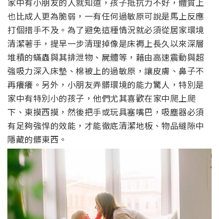
家中有小朋友的人就知道，孩子抵抗力不好，體質上
也比成人更為脆弱，一有任何過敏原可說是馬上反應
打個措手不及。為了避免這種情況就必須從居家環境
清潔著手，提早一步清理掉像是床褥上長久以來深層
堆積的蟎蟲與其排泄物、屍體等，藉由高速震動與超
強吸力深入床墊、棉被上的過敏原，讓皮膚、鼻子不
再癢癢。另外，小朋友弄髒環境的能力驚人，特別是
家中有特別小的孩子，他們尤其喜歡在家中爬上爬
下、東摸西摸，然後把手或玩具塞嘴巴，吸塵器必須
有足夠強悍的效能，才能徹底清潔地板、物品縫隙中
隱藏的髒東西。