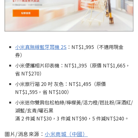
小米真無線藍牙耳機 2S
：NT$1,995（不適用現金
券）
小米便攜相片印表機：NT$1,395（原價 NT$1,665，
省 NT$270）
小米旅行箱 20 吋 灰色：NT$1,495（原價
NT$1,595，省 NT$100）
小米迷你雙肩包松柏綠/檸檬黃/活力橙/芭比粉/深酒紅/
湖藍/玄青/曜石黑
滿 2 件減 NT$30，3 件減 NT$90，5 件減NT$240。
圖片/消息來源：
小米商城（中國）