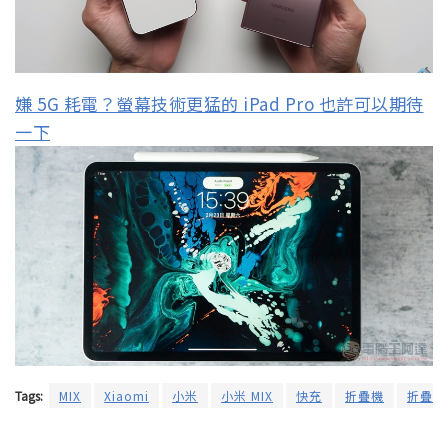
嫌 5G 耗電？螢幕技術更猛的 iPad Pro 也許可以期待
一下
Tags:
MIX
Xiaomi
小米
小米 MIX
快充
折疊機
折疊螢