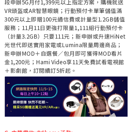
段申辦5G月付1,399元以上指定方案，購機就送
VR頭盔或AR智慧眼鏡；行動預付卡單筆儲值滿
300元以上即贈100元通信費或計量型1.2GB儲值
服務；11月11日更強打限量1,111組行動預付卡
（計量3.2GB）只要111元；新申辦或升速HiNet
光世代即送實用家電或Lumina限量周邊商品；
新申辦MOD＋自選餐／包月即可獲得MOD看片
金1,200元；Hami Video享11天免費試看電視館
＋影劇館，訂閱續訂5折起。