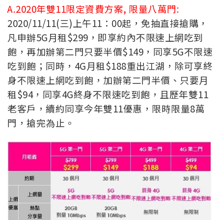
A.2020年雙11限定資費方案, 限量八萬門:
2020
/11/11(
三
)
上午
11
：
00
起，免抽直接搶購，
凡申辦
5G
月租
$299
，即享約內不限速上網吃到
飽，再加辦第二門只要半價
$
149
，同享
5G
不限速
吃到飽；同時，
4G
月
租
$188
重出江湖，除可享終
身不限速上網吃到飽，
加辦第二門半價、只要月
租
$94
，同享
4G
終身不限速吃到飽，
且歷年雙
11
老客戶，續約同享今年雙
11
優惠，限時限量
8
萬
門，
搶完為止。