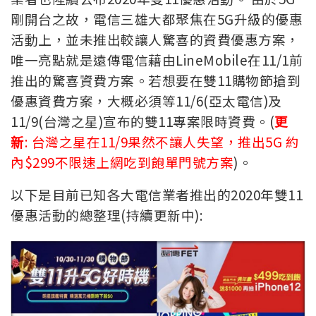
剛開台之故，電信三雄大都聚焦在5G升級的優惠
活動上，並未推出較讓人驚喜的資費優惠方案，
唯一亮點就是遠傳電信藉由LineMobile在11/1前
推出的驚喜資費方案。若想要在雙11購物節搶到
優惠資費方案，大概必須等11/6(亞太電信)及
11/9(台灣之星)宣布的雙11專案限時資費。(
更
新
: 台灣之星在11/9果然不讓人失望，推出5G 約
內$299不限速上網吃到飽單門號方案
)。
以下是目前已知各大電信業者推出的2020年雙11
優惠活動的總整理(持續更新中):