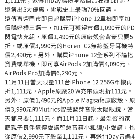
1,111元；遠傳friDay購物全站商品狂殺1折起，
還祭出5大優惠，挑戰史上最強70%回饋。
遠傳直營門市即日起購買iPhone 12單機即享加
價購好禮三選一，加1元可獲得市價1,090元的PD
閃電快充組，原價1,490元的原廠殼套背蓋只要5
折，或原價3,990元的Horen C2無線藍牙耳機特
價2,490元。另外，購買iPhone 12全系列不論搭
資費或單機，即可享AirPods 2加購價4,090元、
AirPods Pro加購價6,290元。
11月11日當天限量111台iPhone 12 256G單機再
折1,111元，Apple原廠20 W充電頭現折111元。
另外，原價1,490元的Apple Magsafe原廠殼、原
價3,990元的Mutrics智慧藍芽音樂太陽眼鏡，當
天都只要1,111元。而11月11日起，最溫馨的家
庭親子良伴遠傳愛講智慧音箱小狐狸/小愛講，也
從原價2,990元下殺至1,111元，再送friDay音樂4