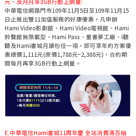
元、及月月享3GB行動上網量:
中華電信網路門市109年11月5日至109年11月15
日止推出雙11加值服務的好康優惠，凡申辦
Hami Video影劇館、Hami Video電視館、Hami
鈴聲館無限載型、Hami Pass、童書夢工廠、i聽
聽及Hami書城月讀包任一項，即可享年約方案優
惠總價1,111元(原價1,788元~2,388元)，合約期
間每月再享3GB行動上網量。
E.中華電信Hami書城11周年慶 全站消費滿百抽