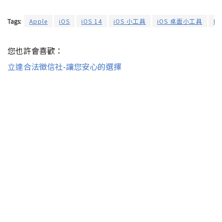
Tags:
Apple
iOS
iOS 14
iOS 小工具
iOS 桌面小工具
Li
您也許會喜歡：
立達合法徵信社-讓您安心的選擇