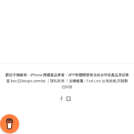
歡迎手機廠商、iPhone 周邊產品業者、APP軟體開發商洽談合作或產品測試事
宜 koc
kocpc.com.tw ｜
隱私政策
｜主機維護：
Fast Line 台灣速連
,
阿腸數
位科技