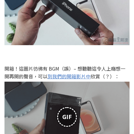
開箱！這圖片彷彿有 BGM（誤）– 想聽聽這令人上癮想一
開再開的聲音，可以
到我們的開箱影片中
欣賞（？）：
GIF