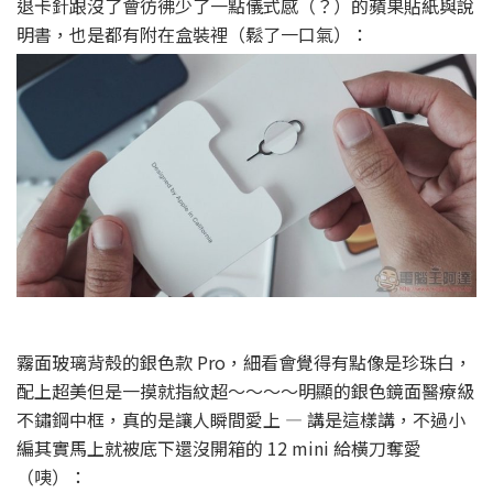
退卡針跟沒了會彷彿少了一點儀式感（？）的蘋果貼紙與說
明書，也是都有附在盒裝裡（鬆了一口氣）：
霧面玻璃背殼的銀色款 Pro，細看會覺得有點像是珍珠白，
配上超美但是一摸就指紋超～～～～明顯的銀色鏡面醫療級
不鏽鋼中框，真的是讓人瞬間愛上 — 講是這樣講，不過小
編其實馬上就被底下還沒開箱的 12 mini 給橫刀奪愛
（咦）：