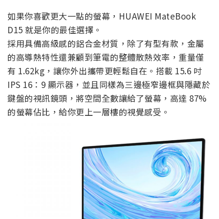
如果你喜歡更大一點的螢幕，HUAWEI MateBook
D15 就是你的最佳選擇。
採用具備高級感的鋁合金材質，除了有型有款，金屬
的高導熱特性還兼顧到筆電的整體散熱效率，重量僅
有 1.62kg，讓你外出攜帶更輕鬆自在。搭載 15.6 吋
IPS 16：9 顯示器，並且同樣為三邊極窄邊框與隱藏於
鍵盤的視訊鏡頭，將空間全數讓給了螢幕，高達 87%
的螢幕佔比，給你更上一層樓的視覺感受。