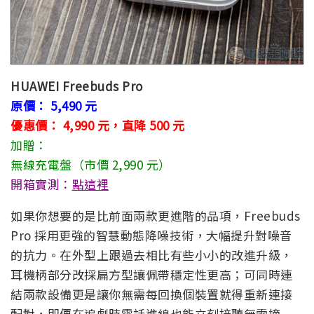
HUAWEI Freebuds Pro
原價： 5,490 元
優惠價： 4,990 元，直降 500 元
加贈：
無線充電盤（市價 2,990 元）
開箱實測：
點這裡
如果你想要的是比前面兩款更進階的品項，Freebuds
Pro 採用更強的智慧動態降噪技術，大幅提升對噪音
的抗力。在外型上跟過去相比有些小小的改進升級，
耳機柄部分改採扁方型讓佩帶穩定性更高；可同時連
結兩款設備更是讓你無需每回換個裝置就得重新連接
配對，即便在追劇時電話進線也能立刻接聽無需摘