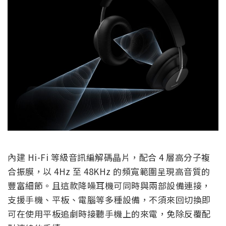
內建 Hi-Fi 等級音訊編解碼晶片，配合 4 層高分子複
合振膜，以 4Hz 至 48KHz 的頻寬範圍呈現高音質的
豐富細節。且這款降噪耳機可同時與兩部設備連接，
支援手機、平板、電腦等多種設備，不須來回切換即
可在使用平板追劇時接聽手機上的來電，免除反覆配