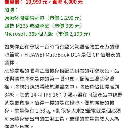
優惠價： 19,990 元，直降 4,000 元
加贈：
原廠休閒雙肩背包（市價 1,290 元）
羅技 M235 無線滑鼠（市價 399 元）
Microsoft 365 個人版（市價 2,190 元）
如果你正在尋找一台時尚有型又兼顧高效生產力的輕
薄筆電，HUAWEI MateBook D14 是個 CP 值爆表的
選擇。
磨砂處理的順滑金屬機身搭配超耐看的深空灰色，品
味與穩重將會是你的第一眼印象。配備三邊超窄邊
框，將視訊鏡頭隱藏於鍵盤之中，將螢幕佔比提高到
84%，它的 14 吋 IPS 16：9 顯示器在同級產品中視野
就是更寬廣。值得一提的是它輕薄、便於攜帶的機
身，重量僅有 1.38kg，對很多人來說筆電就是個必須
每天隨身帶出門的生財工具，更輕的重量當然大大為
你減少負擔。