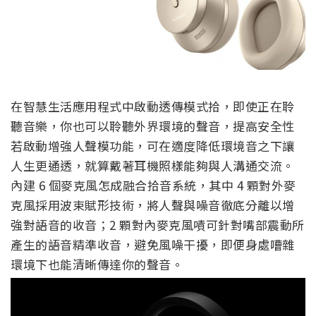
在智慧生活應用程式中啟動透傳模式拾，即使正在聆
聽音樂，你也可以聆聽外界環境的聲音，提高安全性
若啟動增強人聲模功能，可在適度降低環境音之下讓
人生更通透，就算戴著耳機照樣能夠與人溝通交流。
內建 6 個麥克風怎成融合拾音系統，其中 4 顆對外麥
克風採用波束賦形技術，將人聲與噪音徹底分離以增
強對語音的收音；2 顆對內麥克風嘖可針對嘴部震動所
產生的語音精準收音，避免風噪干擾，即便身處嘈雜
環境下也能清晰傳達你的聲音。