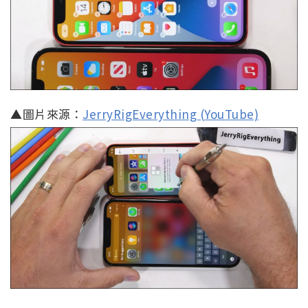
▲圖片來源：
JerryRigEverything (YouTube)