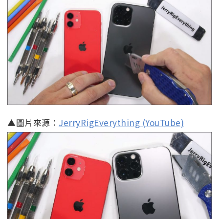
▲圖片來源：
JerryRigEverything (YouTube)